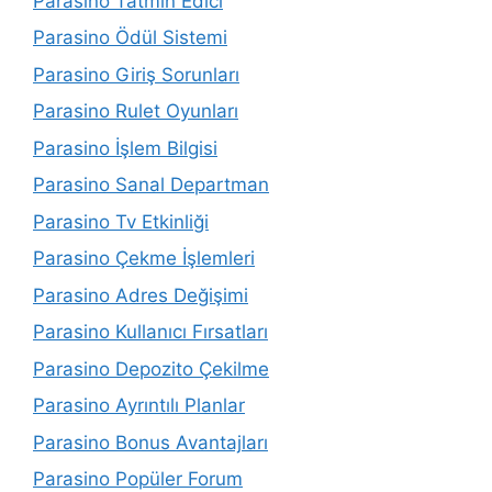
Parasino Tatmin Edici
Parasino Ödül Sistemi
Parasino Giriş Sorunları
Parasino Rulet Oyunları
Parasino İşlem Bilgisi
Parasino Sanal Departman
Parasino Tv Etkinliği
Parasino Çekme İşlemleri
Parasino Adres Değişimi
Parasino Kullanıcı Fırsatları
Parasino Depozito Çekilme
Parasino Ayrıntılı Planlar
Parasino Bonus Avantajları
Parasino Popüler Forum