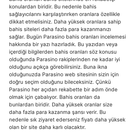
konulardan biridir. Bu nedenle bahis
sağlayıcılarını karşılaştırırken oranlara özellikle
dikkat etmelisiniz. Daha yüksek oranlara sahip
bahis siteleri daha fazla para kazanmanızı
sağlar. Bugün Parasino bahis oranları incelemesi
hakkında bir yazı hazırladık. Bu yazıdan veya
içerdiği bilgilerden bahis oranları söz konusu
olduğunda Parasino rakiplerinden ne kadar iyi
olduğunu açıkça görebilirsiniz. Buna ikna
olduğunuzda Parasino web sitesinin sizin için
doğru seçim olduğunu bileceksiniz. Çünkü
Parasino her açıdan rekabette bir adım önde
olmak için çabalıyor. Bahis oranları da
bunlardan biridir. Daha yüksek oranlar size
daha fazla para kazanma şansı verir. Bu
nedenle sık ziyaret ederseniz fiyatı daha yüksek
olan bir site daha karlı olacaktır.