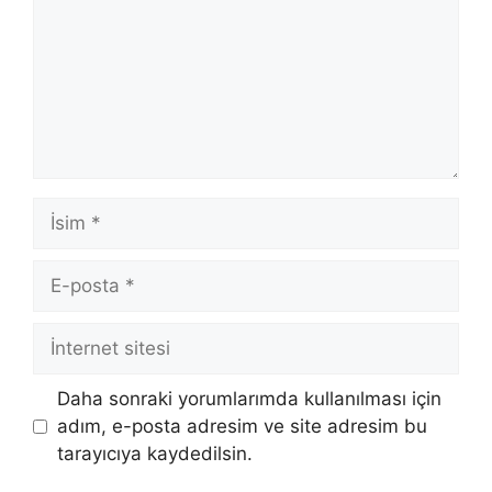
İsim
E-
posta
İnternet
sitesi
Daha sonraki yorumlarımda kullanılması için
adım, e-posta adresim ve site adresim bu
tarayıcıya kaydedilsin.