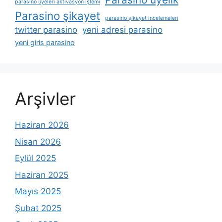
parasino üyeleri aktivasyon işlemi
Parasino şikayet
parasino şikayet i̇ncelemeleri
twitter parasino
yeni adresi parasino
yeni giris parasino
Arşivler
Haziran 2026
Nisan 2026
Eylül 2025
Haziran 2025
Mayıs 2025
Şubat 2025