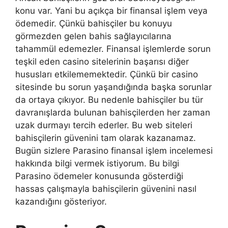
konu var. Yani bu açıkça bir finansal işlem veya
ödemedir. Çünkü bahisçiler bu konuyu
görmezden gelen bahis sağlayıcılarına
tahammül edemezler. Finansal işlemlerde sorun
teşkil eden casino sitelerinin başarısı diğer
hususları etkilememektedir. Çünkü bir casino
sitesinde bu sorun yaşandığında başka sorunlar
da ortaya çıkıyor. Bu nedenle bahisçiler bu tür
davranışlarda bulunan bahisçilerden her zaman
uzak durmayı tercih ederler. Bu web siteleri
bahisçilerin güvenini tam olarak kazanamaz.
Bugün sizlere Parasino finansal işlem incelemesi
hakkında bilgi vermek istiyorum. Bu bilgi
Parasino ödemeler konusunda gösterdiği
hassas çalışmayla bahisçilerin güvenini nasıl
kazandığını gösteriyor.