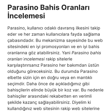
Parasino Bahis Oranları
İncelemesi
Parasino, kullanıcı odaklı davranış ilkesini takip
eder ve her zaman kullanıcılara fayda sağlama
çabasındadır. Bu mekanizma sayesinde bu web
sitesindeki en iyi promosyonları ve en iyi bahis
oranlarına göz atabilirsiniz. Yani
Parasino bahis
oranları i̇ncelemesi
rakip sitelerle
karşılaştırırsanız Parasino her bakımdan üstün
olduğunu göreceksiniz. Bu durumda Parasino
elbette sizin için en doğru veya en mantıklı
seçimdir. Daha önce de açıkladığımız gibi
bahisçilerin elinde büyük bir koz var. Bu nedenle
bahisçiler arasındaki rekabetten en verimli
şekilde kazanç sağlayabilirsiniz. Diyelim ki
kullandığınız web sitesinin rakip web sitelerine