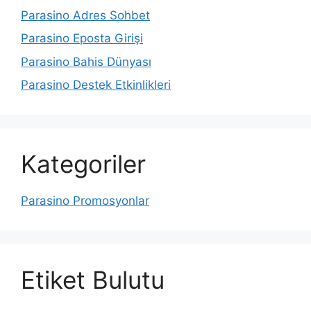
Parasino Adres Sohbet
Parasino Eposta Girişi
Parasino Bahis Dünyası
Parasino Destek Etkinlikleri
Kategoriler
Parasino Promosyonlar
Etiket Bulutu