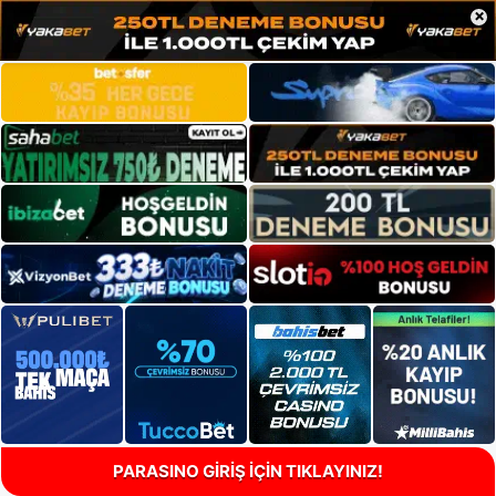
×
PARASINO GİRİŞ İÇİN TIKLAYINIZ!