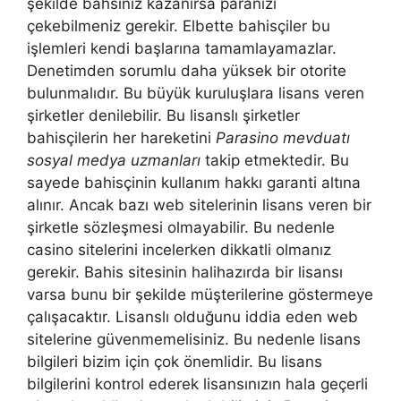
şekilde bahsiniz kazanırsa paranızı
çekebilmeniz gerekir. Elbette bahisçiler bu
işlemleri kendi başlarına tamamlayamazlar.
Denetimden sorumlu daha yüksek bir otorite
bulunmalıdır. Bu büyük kuruluşlara lisans veren
şirketler denilebilir. Bu lisanslı şirketler
bahisçilerin her hareketini
Parasino mevduatı
sosyal medya uzmanları
takip etmektedir. Bu
sayede bahisçinin kullanım hakkı garanti altına
alınır. Ancak bazı web sitelerinin lisans veren bir
şirketle sözleşmesi olmayabilir. Bu nedenle
casino sitelerini incelerken dikkatli olmanız
gerekir. Bahis sitesinin halihazırda bir lisansı
varsa bunu bir şekilde müşterilerine göstermeye
çalışacaktır. Lisanslı olduğunu iddia eden web
sitelerine güvenmemelisiniz. Bu nedenle lisans
bilgileri bizim için çok önemlidir. Bu lisans
bilgilerini kontrol ederek lisansınızın hala geçerli