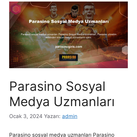
Parasino Sosyal
Medya Uzmanları
Ocak 3, 2024
Yazarı:
admin
Parasino sosyal medya uzmanları Parasino