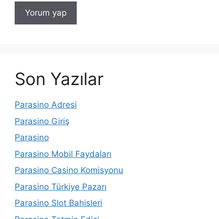
Son Yazılar
Parasino Adresi
Parasino Giriş
Parasino
Parasino Mobil Faydaları
Parasino Casino Komisyonu
Parasino Türkiye Pazarı
Parasino Slot Bahisleri