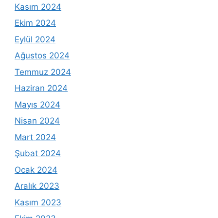
Kasım 2024
Ekim 2024
Eylül 2024
Ağustos 2024
Temmuz 2024
Haziran 2024
Mayıs 2024
Nisan 2024
Mart 2024
Şubat 2024
Ocak 2024
Aralık 2023
Kasım 2023