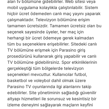
alan tv bölümüne gidebilirler. Web sitesi veya
mobil uygulama kolaylıkla çalıştırılabilir. Sistem
hiçbir ücret ödemeden canlı maç yayını yaparak
çalışmaktadır. Televizyon bölümüne erişim
tamamen ücretsizdir. Tamamen ücretsiz olan bu
seçenek sayesinde üyeler, her maç için
herhangi bir ücret ödemeye gerek kalmadan
tüm bu seçeneklere erişebilirler. Sitedeki canlı
TV bölümüne erişmek için Parasino giriş
prosedürünü kullanarak giriş yapabilir ve canlı
TV bölümüne gidebilirsiniz. Spor etkinliklerinin
gerçekleştiği tüm bölgelerde televizyon
seçenekleri mevcuttur. Kullanıcılar futbol, ​​
basketbol ve voleybol dahil olmak üzere
Parasino TV oyunlarında ilgi alanlarını takip
edebilirler. Site yönetiminin sağladığı güvenilir
altyapı hizmetleri ile sorunsuz ve kesintisiz bir
izleme deneyimi sağlayarak maçların keyfini