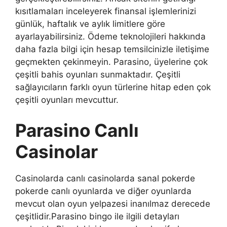
kısıtlamaları inceleyerek finansal işlemlerinizi
günlük, haftalık ve aylık limitlere göre
ayarlayabilirsiniz. Ödeme teknolojileri hakkında
daha fazla bilgi için hesap temsilcinizle iletişime
geçmekten çekinmeyin. Parasino, üyelerine çok
çeşitli bahis oyunları sunmaktadır. Çeşitli
sağlayıcıların farklı oyun türlerine hitap eden çok
çeşitli oyunları mevcuttur.
Parasino Canlı
Casinolar
Casinolarda canlı casinolarda sanal pokerde
pokerde canlı oyunlarda ve diğer oyunlarda
mevcut olan oyun yelpazesi inanılmaz derecede
çeşitlidir.Parasino bingo ile ilgili detayları