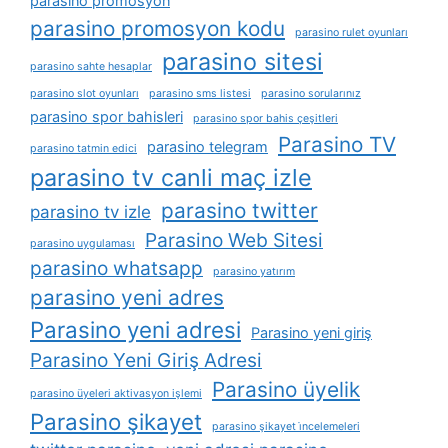
parasino promosyon
parasino promosyon kodu
parasino rulet oyunları
parasino sitesi
parasino sahte hesaplar
parasino slot oyunları
parasino sms listesi
parasino sorularınız
parasino spor bahisleri
parasino spor bahis çeşitleri
Parasino TV
parasino telegram
parasino tatmin edici
parasino tv canli maç izle
parasino twitter
parasino tv izle
Parasino Web Sitesi
parasino uygulaması
parasino whatsapp
parasino yatırım
parasino yeni adres
Parasino yeni adresi
Parasino yeni giriş
Parasino Yeni Giriş Adresi
Parasino üyelik
parasino üyeleri aktivasyon işlemi
Parasino şikayet
parasino şikayet i̇ncelemeleri