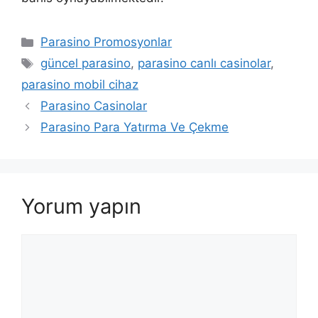
Kategoriler
Parasino Promosyonlar
Etiketler
güncel parasino
,
parasino canlı casinolar
,
parasino mobil cihaz
Parasino Casinolar
Parasino Para Yatırma Ve Çekme
Yorum yapın
Yorum