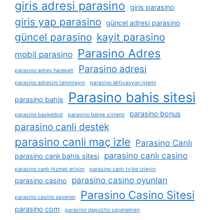
giris adresi parasino
giris parasino
giris yap parasino
güncel adresi parasino
güncel parasino
kayit parasino
Parasino Adres
mobil parasino
Parasino adresi
parasino adres hareketi
parasino adresini tanımlayın
parasino aktivasyon i̇şlemi
Parasino bahis sitesi
parasino bahis
parasino bonus
parasino basketbol
parasino belge sistemi
parasino canli destek
parasino canli maç izle
Parasino Canlı
parasino canlı casino
parasino canlı bahis sitesi
parasino canlı hizmet erişim
parasino canlı tv'de i̇zleyin
parasino casino oyunları
parasino casino
Parasino Casino Sitesi
parasino casino severler
parasino com
parasino depozito seçenekleri