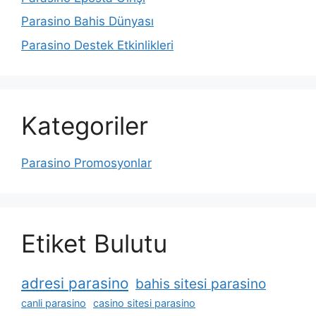
Parasino Bahis Dünyası
Parasino Destek Etkinlikleri
Kategoriler
Parasino Promosyonlar
Etiket Bulutu
adresi parasino
bahis sitesi parasino
canli parasino
casino sitesi parasino