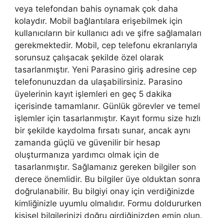
veya telefondan bahis oynamak çok daha
kolaydır. Mobil bağlantılara erişebilmek için
kullanıcıların bir kullanıcı adı ve şifre sağlamaları
gerekmektedir. Mobil, cep telefonu ekranlarıyla
sorunsuz çalışacak şekilde özel olarak
tasarlanmıştır. Yeni Parasino giriş adresine cep
telefonunuzdan da ulaşabilirsiniz. Parasino
üyelerinin kayıt işlemleri en geç 5 dakika
içerisinde tamamlanır. Günlük görevler ve temel
işlemler için tasarlanmıştır. Kayıt formu size hızlı
bir şekilde kaydolma fırsatı sunar, ancak aynı
zamanda güçlü ve güvenilir bir hesap
oluşturmanıza yardımcı olmak için de
tasarlanmıştır. Sağlamanız gereken bilgiler son
derece önemlidir. Bu bilgiler üye olduktan sonra
doğrulanabilir. Bu bilgiyi onay için verdiğinizde
kimliğinizle uyumlu olmalıdır. Formu doldururken
kişisel bilgilerinizi doğru girdiğinizden emin olun.