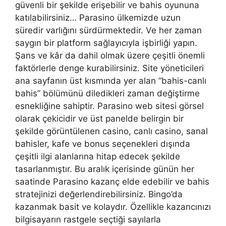
güvenli bir şekilde erişebilir ve bahis oyununa
katılabilirsiniz… Parasino ülkemizde uzun
süredir varlığını sürdürmektedir. Ve her zaman
saygın bir platform sağlayıcıyla işbirliği yapın.
Şans ve kâr da dahil olmak üzere çeşitli önemli
faktörlerle denge kurabilirsiniz. Site yöneticileri
ana sayfanın üst kısmında yer alan “bahis-canlı
bahis” bölümünü diledikleri zaman değiştirme
esnekliğine sahiptir. Parasino web sitesi görsel
olarak çekicidir ve üst panelde belirgin bir
şekilde görüntülenen casino, canlı casino, sanal
bahisler, kafe ve bonus seçenekleri dışında
çeşitli ilgi alanlarına hitap edecek şekilde
tasarlanmıştır. Bu aralık içerisinde günün her
saatinde Parasino kazanç elde edebilir ve bahis
stratejinizi değerlendirebilirsiniz. Bingo’da
kazanmak basit ve kolaydır. Özellikle kazancınızı
bilgisayarın rastgele seçtiği sayılarla