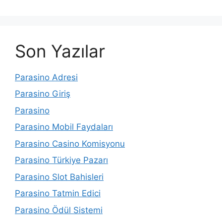
Son Yazılar
Parasino Adresi
Parasino Giriş
Parasino
Parasino Mobil Faydaları
Parasino Casino Komisyonu
Parasino Türkiye Pazarı
Parasino Slot Bahisleri
Parasino Tatmin Edici
Parasino Ödül Sistemi