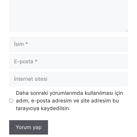
İsim
E-
posta
İnternet
sitesi
Daha sonraki yorumlarımda kullanılması için
adım, e-posta adresim ve site adresim bu
tarayıcıya kaydedilsin.