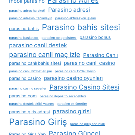
Parasino Adres
mobil parasino
Parasino adresi
parasino adres hareketi
parasino adresini tanımlayın
parasino aktivasyon i̇şlemi
Parasino bahis sitesi
parasino bahis
parasino bonus
parasino basketbol
parasino belge sistemi
parasino canli destek
parasino canli maç izle
Parasino Canlı
parasino canlı casino
parasino canlı bahis sitesi
parasino canlı hizmet erişim
parasino canlı tv'de i̇zleyin
parasino casino oyunları
parasino casino
Parasino Casino Sitesi
parasino casino severler
parasino com
parasino depozito seçenekleri
parasino destek ekibi yatırım
parasino ek ücretler
parasino girisi
parasino giris adresi
Parasino Giriş
parasino giriş sorunları
Parasino Güncel
Parasino Giriş Yap