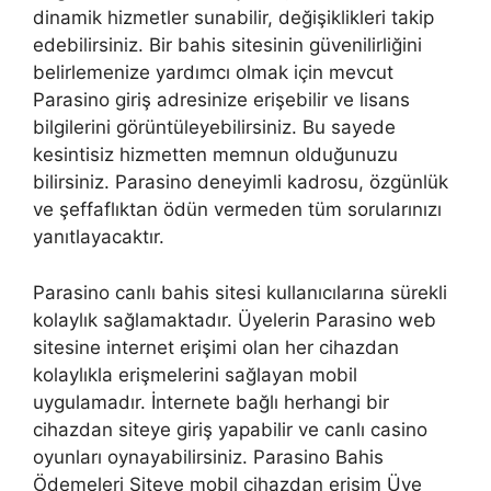
dinamik hizmetler sunabilir, değişiklikleri takip
edebilirsiniz. Bir bahis sitesinin güvenilirliğini
belirlemenize yardımcı olmak için mevcut
Parasino giriş adresinize erişebilir ve lisans
bilgilerini görüntüleyebilirsiniz. Bu sayede
kesintisiz hizmetten memnun olduğunuzu
bilirsiniz. Parasino deneyimli kadrosu, özgünlük
ve şeffaflıktan ödün vermeden tüm sorularınızı
yanıtlayacaktır.
Parasino canlı bahis sitesi kullanıcılarına sürekli
kolaylık sağlamaktadır. Üyelerin Parasino web
sitesine internet erişimi olan her cihazdan
kolaylıkla erişmelerini sağlayan mobil
uygulamadır. İnternete bağlı herhangi bir
cihazdan siteye giriş yapabilir ve canlı casino
oyunları oynayabilirsiniz. Parasino Bahis
Ödemeleri Siteye mobil cihazdan erişim Üye