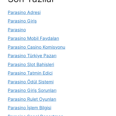
Parasino Adresi
Parasino Giriş
Parasino
Parasino Mobil Faydaları
Parasino Casino Komisyonu
Parasino Türkiye Pazarı
Parasino Slot Bahisleri
Parasino Tatmin Edici
Parasino Ödül Sistemi
Parasino Giriş Sorunları
Parasino Rulet Oyunları
Parasino İşlem Bilgisi