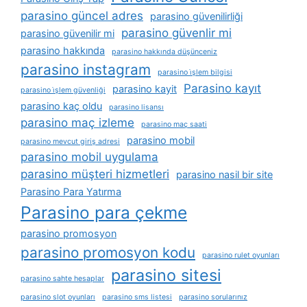
parasino güncel adres
parasino güvenilirliği
parasino güvenlir mi
parasino güvenilir mi
parasino hakkında
parasino hakkında düşünceniz
parasino instagram
parasino i̇şlem bilgisi
Parasino kayıt
parasino kayit
parasino i̇şlem güvenliği
parasino kaç oldu
parasino lisansı
parasino maç izleme
parasino maç saati
parasino mobil
parasino mevcut giriş adresi
parasino mobil uygulama
parasino müşteri hizmetleri
parasino nasil bir site
Parasino Para Yatırma
Parasino para çekme
parasino promosyon
parasino promosyon kodu
parasino rulet oyunları
parasino sitesi
parasino sahte hesaplar
parasino slot oyunları
parasino sms listesi
parasino sorularınız