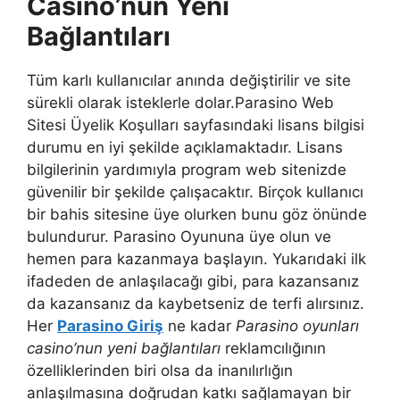
Casino’nun Yeni
Bağlantıları
Tüm karlı kullanıcılar anında değiştirilir ve site
sürekli olarak isteklerle dolar.Parasino Web
Sitesi Üyelik Koşulları sayfasındaki lisans bilgisi
durumu en iyi şekilde açıklamaktadır. Lisans
bilgilerinin yardımıyla program web sitenizde
güvenilir bir şekilde çalışacaktır. Birçok kullanıcı
bir bahis sitesine üye olurken bunu göz önünde
bulundurur. Parasino Oyununa üye olun ve
hemen para kazanmaya başlayın. Yukarıdaki ilk
ifadeden de anlaşılacağı gibi, para kazansanız
da kazansanız da kaybetseniz de terfi alırsınız.
Her
Parasino Giriş
ne kadar
Parasino oyunları
casino’nun yeni bağlantıları
reklamcılığının
özelliklerinden biri olsa da inanılırlığın
anlaşılmasına doğrudan katkı sağlamayan bir