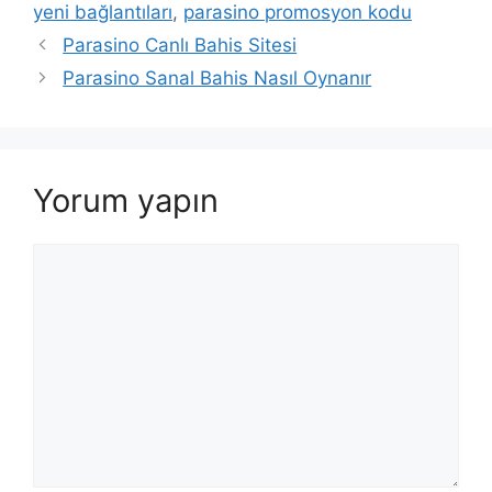
yeni bağlantıları
,
parasino promosyon kodu
Parasino Canlı Bahis Sitesi
Parasino Sanal Bahis Nasıl Oynanır
Yorum yapın
Yorum