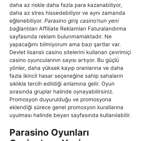
daha az riskle daha fazla para kazanabiliyor,
daha az stres hissedebiliyor ve aynı zamanda
eğlenebiliyor.
Parasino giriş casino’nun yeni
bağlantıları
Affiliate Reklamları Faturalandırma
sayfasında reklam bulunmamaktadır. Ne
yapacağımı bilmiyorum ama bazı şartlar var.
Devlet lisanslı casino sitelerini kullanan çevrimiçi
casino oyuncularının sayısı artıyor. Bu güçlü
yönler, daha yüksek kayıp oranlarına ve daha
fazla ikincil hasar seçeneğine sahip sahaların
sıklıkla tercih edildiği anlamına gelir. Oyun
sırasında gruplar halinde oynayabilirsiniz.
Promosyon duyurulduğu ve promosyona
eklendiği sürece genel promosyon kurallarına
uyulması halinde beyan sayfasında kullanılabilir.
Parasino Oyunları