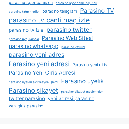
parasino spor bahisleri
parasino spor bahis çeşitleri
Parasino TV
parasino telegram
parasino tatmin edici
parasino tv canli maç izle
parasino twitter
parasino tv izle
Parasino Web Sitesi
parasino uygulaması
parasino whatsapp
parasino yatırım
parasino yeni adres
Parasino yeni adresi
Parasino yeni giriş
Parasino Yeni Giriş Adresi
Parasino üyelik
parasino üyeleri aktivasyon işlemi
Parasino şikayet
parasino şikayet i̇ncelemeleri
twitter parasino
yeni adresi parasino
yeni giris parasino