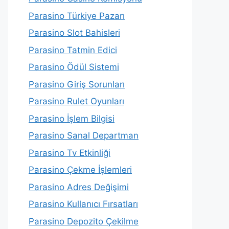
Parasino Türkiye Pazarı
Parasino Slot Bahisleri
Parasino Tatmin Edici
Parasino Ödül Sistemi
Parasino Giriş Sorunları
Parasino Rulet Oyunları
Parasino İşlem Bilgisi
Parasino Sanal Departman
Parasino Tv Etkinliği
Parasino Çekme İşlemleri
Parasino Adres Değişimi
Parasino Kullanıcı Fırsatları
Parasino Depozito Çekilme