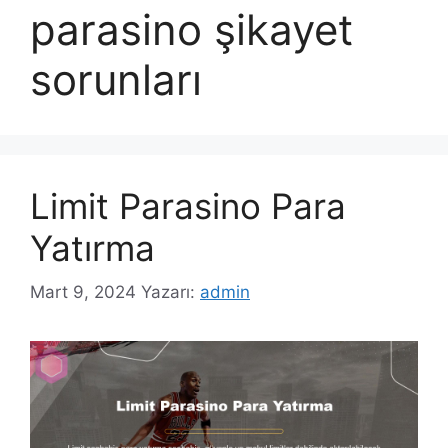
parasino şikayet
sorunları
Limit Parasino Para
Yatırma
Mart 9, 2024
Yazarı:
admin