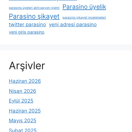
Parasino üyelik
parasino üyeleri aktivasyon işlemi
Parasino şikayet
parasino şikayet i̇ncelemeleri
twitter parasino
yeni adresi parasino
yeni giris parasino
Arşivler
Haziran 2026
Nisan 2026
Eylül 2025
Haziran 2025
Mayıs 2025
Şubat 2025