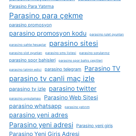
Parasino Para Yatırma
Parasino para çekme
parasino promosyon
parasino promosyon kodu
parasino rulet oyunları
parasino sitesi
parasino sahte hesaplar
parasino slot oyunları
parasino sms listesi
parasino sorularınız
parasino spor bahisleri
parasino spor bahis çeşitleri
Parasino TV
parasino telegram
parasino tatmin edici
parasino tv canli maç izle
parasino twitter
parasino tv izle
Parasino Web Sitesi
parasino uygulaması
parasino whatsapp
parasino yatırım
parasino yeni adres
Parasino yeni adresi
Parasino yeni giriş
Parasino Yeni Giriş Adresi