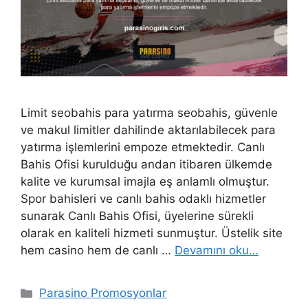
Limit seobahis para yatırma seobahis, güvenle
ve makul limitler dahilinde aktarılabilecek para
yatırma işlemlerini empoze etmektedir. Canlı
Bahis Ofisi kurulduğu andan itibaren ülkemde
kalite ve kurumsal imajla eş anlamlı olmuştur.
Spor bahisleri ve canlı bahis odaklı hizmetler
sunarak Canlı Bahis Ofisi, üyelerine sürekli
olarak en kaliteli hizmeti sunmuştur. Üstelik site
hem casino hem de canlı …
Devamını oku…
Kategoriler
Parasino Promosyonlar