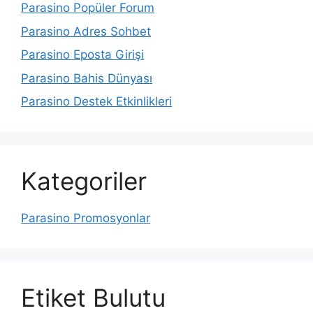
Parasino Popüler Forum
Parasino Adres Sohbet
Parasino Eposta Girişi
Parasino Bahis Dünyası
Parasino Destek Etkinlikleri
Kategoriler
Parasino Promosyonlar
Etiket Bulutu