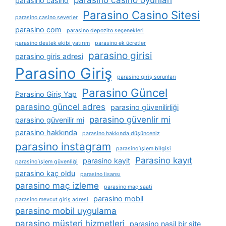
parasino casino oyunları
parasino casino
Parasino Casino Sitesi
parasino casino severler
parasino com
parasino depozito seçenekleri
parasino destek ekibi yatırım
parasino ek ücretler
parasino girisi
parasino giris adresi
Parasino Giriş
parasino giriş sorunları
Parasino Güncel
Parasino Giriş Yap
parasino güncel adres
parasino güvenilirliği
parasino güvenlir mi
parasino güvenilir mi
parasino hakkında
parasino hakkında düşünceniz
parasino instagram
parasino i̇şlem bilgisi
Parasino kayıt
parasino kayit
parasino i̇şlem güvenliği
parasino kaç oldu
parasino lisansı
parasino maç izleme
parasino maç saati
parasino mobil
parasino mevcut giriş adresi
parasino mobil uygulama
parasino müşteri hizmetleri
parasino nasil bir site