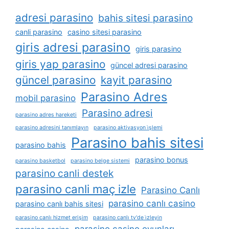
adresi parasino
bahis sitesi parasino
canli parasino
casino sitesi parasino
giris adresi parasino
giris parasino
giris yap parasino
güncel adresi parasino
güncel parasino
kayit parasino
Parasino Adres
mobil parasino
Parasino adresi
parasino adres hareketi
parasino adresini tanımlayın
parasino aktivasyon i̇şlemi
Parasino bahis sitesi
parasino bahis
parasino bonus
parasino basketbol
parasino belge sistemi
parasino canli destek
parasino canli maç izle
Parasino Canlı
parasino canlı casino
parasino canlı bahis sitesi
parasino canlı hizmet erişim
parasino canlı tv'de i̇zleyin