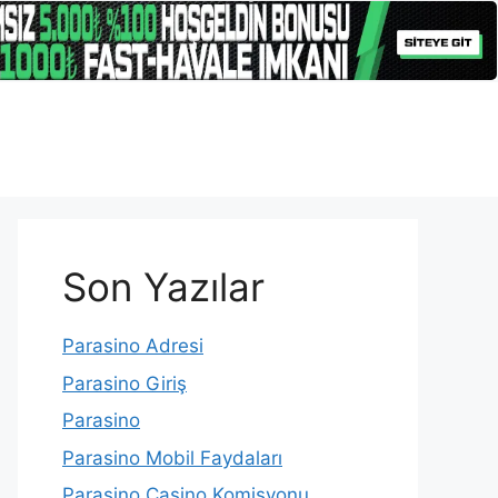
Son Yazılar
Parasino Adresi
Parasino Giriş
Parasino
Parasino Mobil Faydaları
Parasino Casino Komisyonu