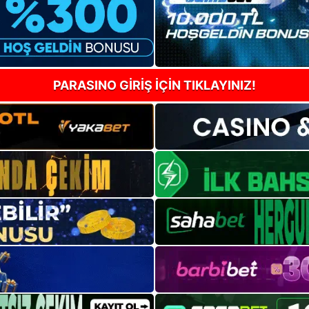
PARASINO GİRİŞ İÇİN TIKLAYINIZ!