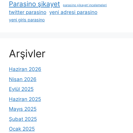
Parasino şikayet
parasino şikayet i̇ncelemeleri
twitter parasino
yeni adresi parasino
yeni giris parasino
Arşivler
Haziran 2026
Nisan 2026
Eylül 2025
Haziran 2025
Mayıs 2025
Şubat 2025
Ocak 2025