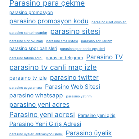
Parasino para çekme
parasino promosyon
parasino promosyon kodu
parasino rulet oyunları
parasino sitesi
parasino sahte hesaplar
parasino slot oyunları
parasino sms listesi
parasino sorularınız
parasino spor bahisleri
parasino spor bahis çeşitleri
Parasino TV
parasino telegram
parasino tatmin edici
parasino tv canli maç izle
parasino twitter
parasino tv izle
Parasino Web Sitesi
parasino uygulaması
parasino whatsapp
parasino yatırım
parasino yeni adres
Parasino yeni adresi
Parasino yeni giriş
Parasino Yeni Giriş Adresi
Parasino üyelik
parasino üyeleri aktivasyon işlemi