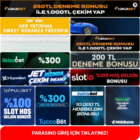
×
PARASINO GİRİŞ İÇİN TIKLAYINIZ!