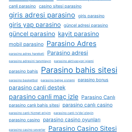
canli parasino
casino sitesi parasino
giris adresi parasino
giris parasino
giris yap parasino
güncel adresi parasino
güncel parasino
kayit parasino
Parasino Adres
mobil parasino
Parasino adresi
parasino adres hareketi
parasino adresini tanımlayın
parasino aktivasyon i̇şlemi
Parasino bahis sitesi
parasino bahis
parasino bonus
parasino basketbol
parasino belge sistemi
parasino canli destek
parasino canli maç izle
Parasino Canlı
parasino canlı casino
parasino canlı bahis sitesi
parasino canlı hizmet erişim
parasino canlı tv'de i̇zleyin
parasino casino oyunları
parasino casino
Parasino Casino Sitesi
parasino casino severler