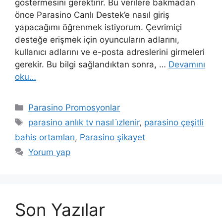
göstermesini gerektirir. Bu verilere bakmadan
önce Parasino Canlı Destek’e nasıl giriş
yapacağımı öğrenmek istiyorum. Çevrimiçi
desteğe erişmek için oyuncuların adlarını,
kullanıcı adlarını ve e-posta adreslerini girmeleri
gerekir. Bu bilgi sağlandıktan sonra, …
Devamını
oku…
Kategoriler
Parasino Promosyonlar
Etiketler
parasino anlık tv nasıl i̇zlenir
,
parasino çeşitli
bahis ortamları
,
Parasino şikayet
Yorum yap
Son Yazılar