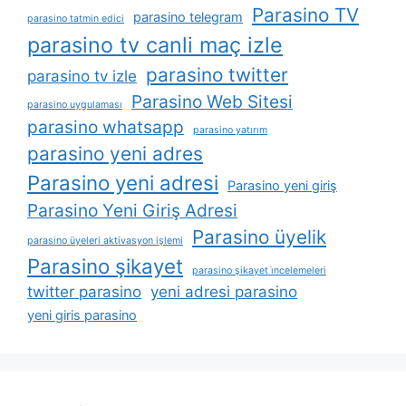
Parasino TV
parasino telegram
parasino tatmin edici
parasino tv canli maç izle
parasino twitter
parasino tv izle
Parasino Web Sitesi
parasino uygulaması
parasino whatsapp
parasino yatırım
parasino yeni adres
Parasino yeni adresi
Parasino yeni giriş
Parasino Yeni Giriş Adresi
Parasino üyelik
parasino üyeleri aktivasyon işlemi
Parasino şikayet
parasino şikayet i̇ncelemeleri
twitter parasino
yeni adresi parasino
yeni giris parasino