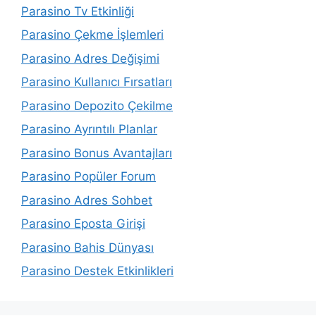
Parasino Tv Etkinliği
Parasino Çekme İşlemleri
Parasino Adres Değişimi
Parasino Kullanıcı Fırsatları
Parasino Depozito Çekilme
Parasino Ayrıntılı Planlar
Parasino Bonus Avantajları
Parasino Popüler Forum
Parasino Adres Sohbet
Parasino Eposta Girişi
Parasino Bahis Dünyası
Parasino Destek Etkinlikleri