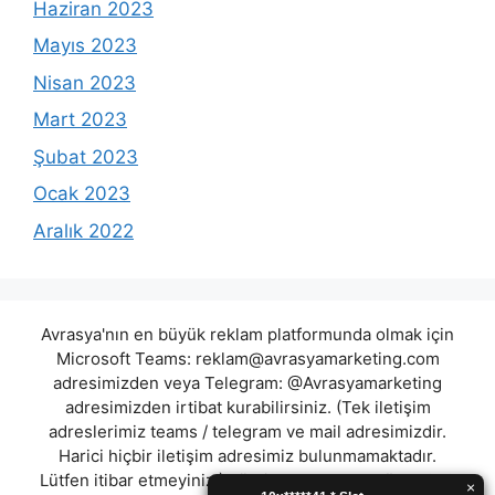
Haziran 2023
Mayıs 2023
Nisan 2023
Mart 2023
Şubat 2023
Ocak 2023
Aralık 2022
Avrasya'nın en büyük reklam platformunda olmak için
Microsoft Teams:
reklam@avrasyamarketing.com
adresimizden veya Telegram: @Avrasyamarketing
adresimizden irtibat kurabilirsiniz. (Tek iletişim
adreslerimiz teams / telegram ve mail adresimizdir.
Harici hiçbir iletişim adresimiz bulunmamaktadır.
Lütfen itibar etmeyiniz.) Türkiye yasalarına göre 7258