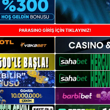
PARASINO GİRİŞ İÇİN TIKLAYINIZ!