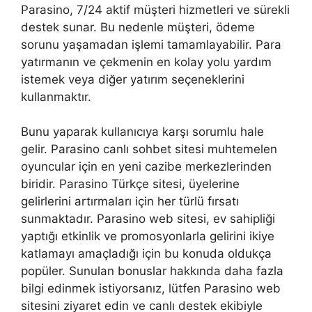
Parasino, 7/24 aktif müşteri hizmetleri ve sürekli
destek sunar. Bu nedenle müşteri, ödeme
sorunu yaşamadan işlemi tamamlayabilir. Para
yatırmanın ve çekmenin en kolay yolu yardım
istemek veya diğer yatırım seçeneklerini
kullanmaktır.
Bunu yaparak kullanıcıya karşı sorumlu hale
gelir. Parasino canlı sohbet sitesi muhtemelen
oyuncular için en yeni cazibe merkezlerinden
biridir. Parasino Türkçe sitesi, üyelerine
gelirlerini artırmaları için her türlü fırsatı
sunmaktadır. Parasino web sitesi, ev sahipliği
yaptığı etkinlik ve promosyonlarla gelirini ikiye
katlamayı amaçladığı için bu konuda oldukça
popüler. Sunulan bonuslar hakkında daha fazla
bilgi edinmek istiyorsanız, lütfen Parasino web
sitesini ziyaret edin ve canlı destek ekibiyle