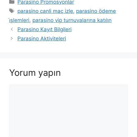
Kategoriler
Parasino Promosyonlar
Etiketler
parasino canli maç izle
,
parasino ödeme
i̇şlemleri
,
parasino vip turnuvalarına katılın
Parasino Kayıt Bilgileri
Parasino Aktiviteleri
Yorum yapın
Yorum