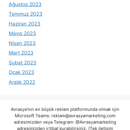
Ağustos 2023
Temmuz 2023
Haziran 2023
Mayıs 2023
Nisan 2023
Mart 2023
Şubat 2023
Ocak 2023
Aralık 2022
Avrasya'nın en büyük reklam platformunda olmak için
Microsoft Teams:
reklam@avrasyamarketing.com
adresimizden veya Telegram: @Avrasyamarketing
adresimizden irtibat kurabilirsiniz. (Tek iletişim