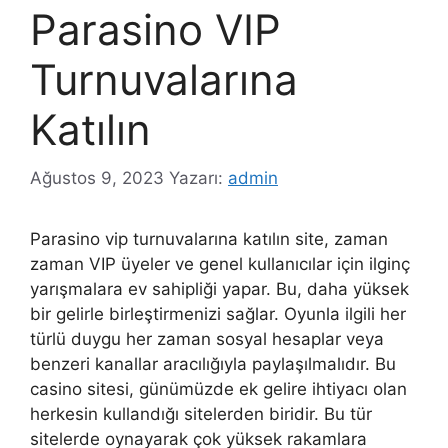
Parasino VIP
Turnuvalarına
Katılın
Ağustos 9, 2023
Yazarı:
admin
Parasino vip turnuvalarına katılın site, zaman
zaman VIP üyeler ve genel kullanıcılar için ilginç
yarışmalara ev sahipliği yapar. Bu, daha yüksek
bir gelirle birleştirmenizi sağlar. Oyunla ilgili her
türlü duygu her zaman sosyal hesaplar veya
benzeri kanallar aracılığıyla paylaşılmalıdır. Bu
casino sitesi, günümüzde ek gelire ihtiyacı olan
herkesin kullandığı sitelerden biridir. Bu tür
sitelerde oynayarak çok yüksek rakamlara