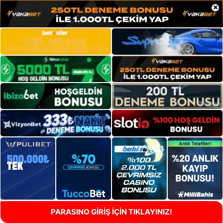
×
PARASINO GİRİŞ İÇİN TIKLAYINIZ!