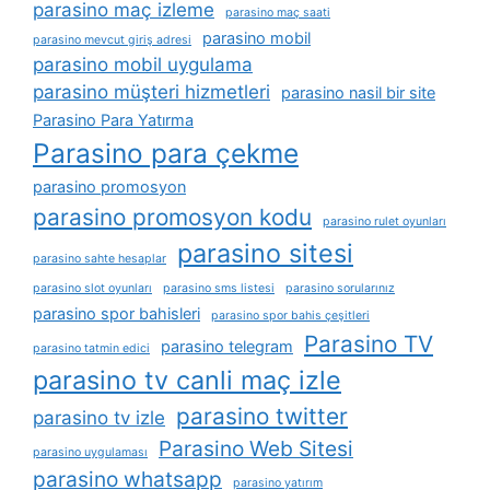
parasino maç izleme
parasino maç saati
parasino mobil
parasino mevcut giriş adresi
parasino mobil uygulama
parasino müşteri hizmetleri
parasino nasil bir site
Parasino Para Yatırma
Parasino para çekme
parasino promosyon
parasino promosyon kodu
parasino rulet oyunları
parasino sitesi
parasino sahte hesaplar
parasino slot oyunları
parasino sms listesi
parasino sorularınız
parasino spor bahisleri
parasino spor bahis çeşitleri
Parasino TV
parasino telegram
parasino tatmin edici
parasino tv canli maç izle
parasino twitter
parasino tv izle
Parasino Web Sitesi
parasino uygulaması
parasino whatsapp
parasino yatırım