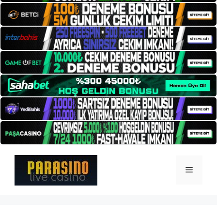
İçeriğe
atla
Menü