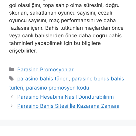
gol olasılığını, topa sahip olma süresini, doğru
skorları, sakatlanan oyuncu sayısını, cezalı
oyuncu sayısını, maç performansını ve daha
fazlasını içerir. Bahis tutkunları maçlardan önce
veya canlı bahislerden önce daha doğru bahis
tahminleri yapabilmek için bu bilgilere
erişebilirler.
Kategoriler
Parasino Promosyonlar
Etiketler
parasino bahis türleri
,
parasino bonus bahis
türleri
,
parasino promosyon kodu
Parasino Hesabımı Nasıl Dondurabilirim
Parasino Bahis Sitesi İle Kazanma Zamanı