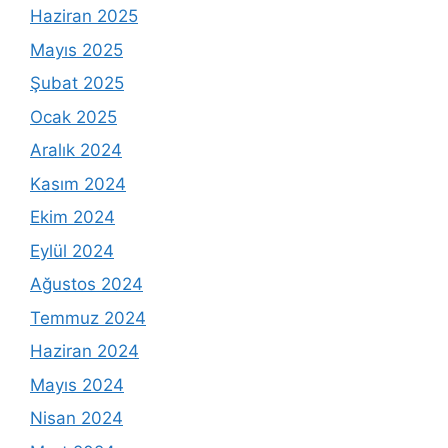
Haziran 2025
Mayıs 2025
Şubat 2025
Ocak 2025
Aralık 2024
Kasım 2024
Ekim 2024
Eylül 2024
Ağustos 2024
Temmuz 2024
Haziran 2024
Mayıs 2024
Nisan 2024