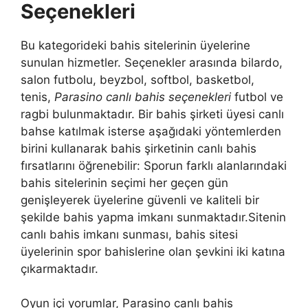
Seçenekleri
Bu kategorideki bahis sitelerinin üyelerine
sunulan hizmetler. Seçenekler arasında bilardo,
salon futbolu, beyzbol, softbol, ​​basketbol, ​​
tenis,
Parasino canlı bahis seçenekleri
futbol ve
ragbi bulunmaktadır. Bir bahis şirketi üyesi canlı
bahse katılmak isterse aşağıdaki yöntemlerden
birini kullanarak bahis şirketinin canlı bahis
fırsatlarını öğrenebilir: Sporun farklı alanlarındaki
bahis sitelerinin seçimi her geçen gün
genişleyerek üyelerine güvenli ve kaliteli bir
şekilde bahis yapma imkanı sunmaktadır.Sitenin
canlı bahis imkanı sunması, bahis sitesi
üyelerinin spor bahislerine olan şevkini iki katına
çıkarmaktadır.
Oyun içi yorumlar, Parasino canlı bahis